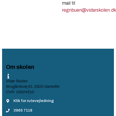
mail til
regnbuen@vidarskolen.dk
Om skolen
Vidar Skolen
Brogårdsvej 61, 2820 Gentofte
CVR: 10924510
Klik for rutevejledning
3965 7118