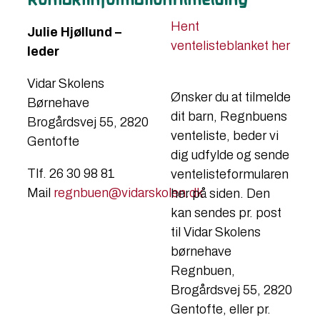
Hent
Julie Hjøllund –
ventelisteblanket her
leder
Vidar Skolens
​Ønsker du at tilmelde
Børnehave
dit barn, Regnbuens
Brogårdsvej 55, 2820
venteliste, beder vi
Gentofte
dig udfylde og sende
Tlf. 26 30 98 81
ventelisteformularen
Mail
regnbuen@vidarskolen.dk
her på siden. Den
kan sendes pr. post
til Vidar Skolens
børnehave
Regnbuen,
Brogårdsvej 55, 2820
Gentofte, eller pr.