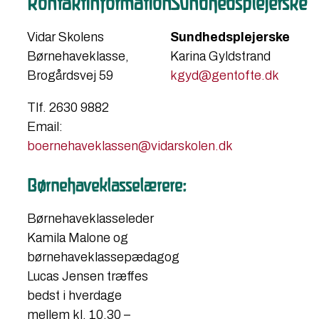
Kontaktinformation
Sundhedsplejerske
​Vidar Skolens
Sundhedsplejerske
Børnehaveklasse,
Karina Gyldstrand
Brogårdsvej 59
kgyd@gentofte.dk
Tlf. 2630 9882
Email:
boernehaveklassen@vidarskolen.dk
Børnehaveklasselærere:
Børnehaveklasseleder
Kamila Malone og
børnehaveklassepædagog
Lucas Jensen træffes
bedst i hverdage
mellem kl. 10.30 –