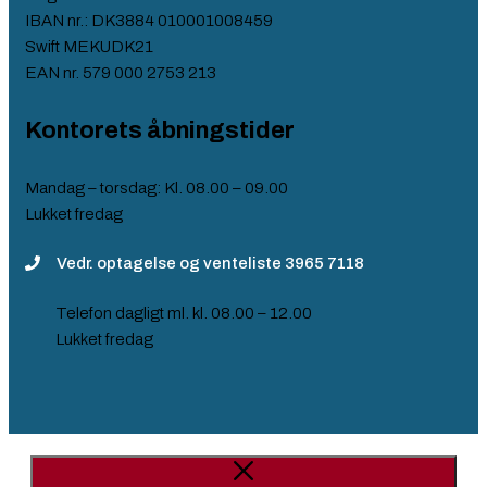
IBAN nr.: DK3884 010001008459
Swift MEKUDK21
EAN nr. 579 000 2753 213​
Kontorets åbningstider
Mandag – torsdag: Kl. 08.00 – 09.00
Lukket fredag​
Vedr. optagelse og venteliste 3965 7118
Telefon dagligt ml. kl. 08.00 – 12.00
Lukket fredag