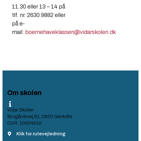
11.30 eller 13 – 14 på
tlf. nr. 2630 9882 eller
på e-
mail:
boernehaveklassen@vidarskolen.dk
Om skolen
Vidar Skolen
Brogårdsvej 61, 2820 Gentofte
CVR: 10924510
Klik for rutevejledning