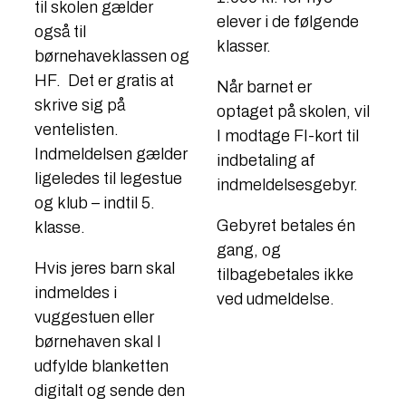
til skolen gælder
elever i de følgende
også til
klasser.
børnehaveklassen og
HF. Det er gratis at
Når barnet er
skrive sig på
optaget på skolen, vil
ventelisten.
I modtage FI-kort til
Indmeldelsen gælder
indbetaling af
ligeledes til legestue
indmeldelsesgebyr.
og klub – indtil 5.
Gebyret betales én
klasse.
gang, og
Hvis jeres barn skal
tilbagebetales ikke
indmeldes i
ved udmeldelse.
vuggestuen eller
børnehaven skal I
udfylde blanketten
digitalt og sende den