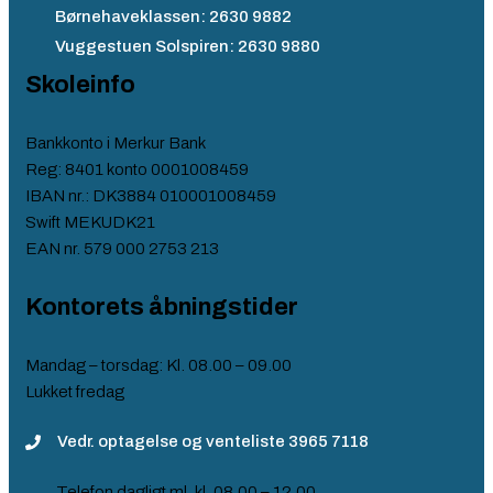
Børnehaveklassen: 2630 9882
Vuggestuen Solspiren: 2630 9880
Skoleinfo
Bankkonto i Merkur Bank
Reg: 8401 konto 0001008459
IBAN nr.: DK3884 010001008459
Swift MEKUDK21
EAN nr. 579 000 2753 213​
Kontorets åbningstider
Mandag – torsdag: Kl. 08.00 – 09.00
Lukket fredag​
Vedr. optagelse og venteliste 3965 7118
Telefon dagligt ml. kl. 08.00 – 12.00