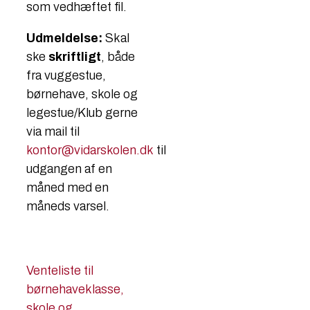
som vedhæftet fil.
Udmeldelse:
Skal
ske
skriftligt
, både
fra vuggestue,
børnehave, skole og
legestue/Klub gerne
via mail til
kontor@vidarskolen.dk
til
udgangen af en
måned med en
måneds varsel.
Venteliste til
børnehaveklasse,
skole og