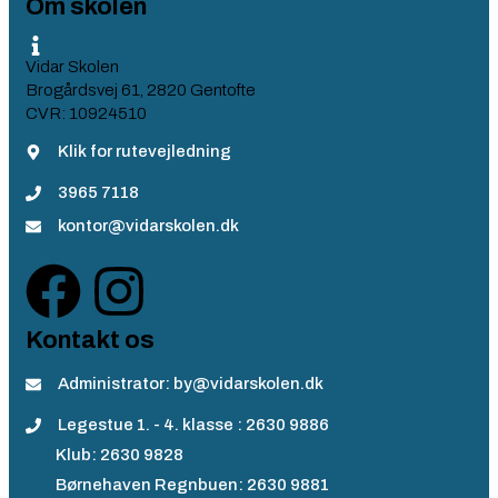
Om skolen
Vidar Skolen
Brogårdsvej 61, 2820 Gentofte
CVR: 10924510
Klik for rutevejledning
3965 7118
kontor@vidarskolen.dk
Kontakt os
Administrator: by@vidarskolen.dk
Legestue 1. - 4. klasse : 2630 9886
Klub: 2630 9828
Børnehaven Regnbuen: 2630 9881