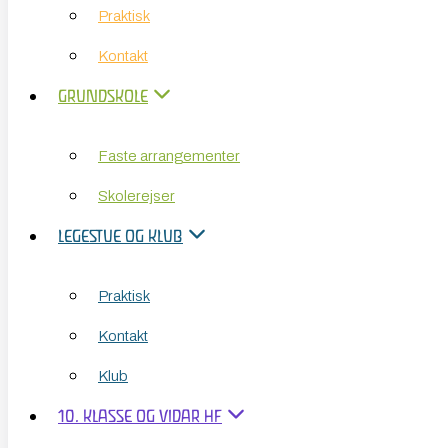
Praktisk
GRUNDSKOLE
Kontakt
Faste arrangementer
GRUNDSKOLE
Skolerejser
Faste arrangementer
LEGESTUE OG KLUB
Skolerejser
Praktisk
LEGESTUE OG KLUB
Kontakt
Praktisk
Klub
Kontakt
10. KLASSE OG VIDAR HF
Klub
10. klasse
10. KLASSE OG VIDAR HF