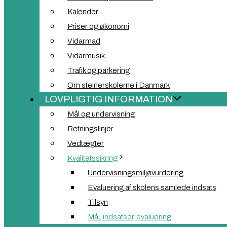
Kalender
Priser og økonomi
Vidarmad
Vidarmusik
Trafik og parkering
Om steinerskolerne i Danmark
LOVPLIGTIG INFORMATION
Mål og undervisning
Retningslinjer
Vedtægter
Kvalitetssikring
Undervisningsmiljøvurdering
Evaluering af skolens samlede indsats
Tilsyn
Mål, indsatser, evaluering