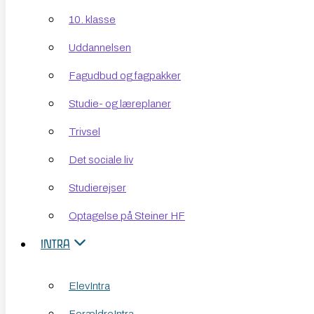
Uddannelsen
10. klasse
Fagudbud og fagpakker
Uddannelsen
Studie- og læreplaner
Fagudbud og fagpakker
Trivsel
Studie- og læreplaner
Det sociale liv
Trivsel
Studierejser​
Det sociale liv
Optagelse på Steiner HF
Studierejser​
INTRA
Optagelse på Steiner HF
ElevIntra
INTRA
ForældreIntra
ElevIntra
MENU
PersonaleIntra