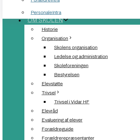
ForældreIntra
FORSIDE
PersonaleIntra
OM SKOLEN
Historie
Organisation
Skolens organisation
Ledelse og administration
Skoleforeningen
Bestyrelsen
Elevstøtte
Trivsel
Trivsel i Vidar HF
Elevråd
Evaluering af elever
Forældreguide
Forældrerepræsentanter