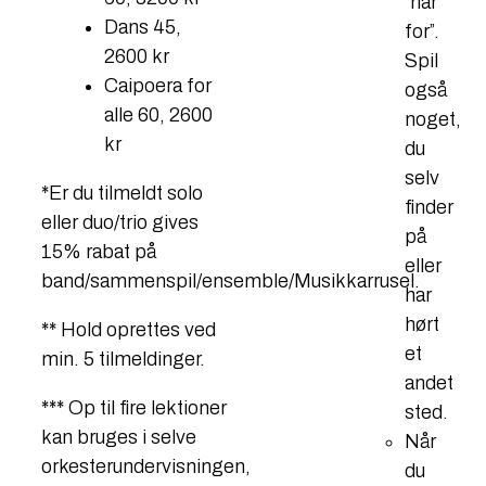
”har
Dans 45,
for”.
2600 kr
Spil
Caipoera for
også
alle 60, 2600
noget,
kr
du
selv
*Er du tilmeldt solo
finder
eller duo/trio gives
på
15% rabat på
eller
band/sammenspil/ensemble/Musikkarrusel.
har
hørt
** Hold oprettes ved
et
min. 5 tilmeldinger.
andet
*** Op til fire lektioner
sted.
kan bruges i selve
Når
orkesterundervisningen,
du