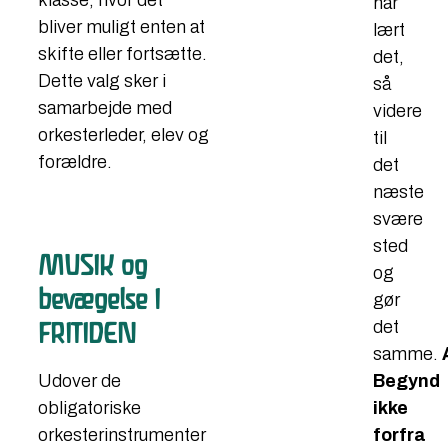
klasse, hvor det
har
bliver muligt enten at
lært
skifte eller fortsætte.
det,
Dette valg sker i
så
samarbejde med
videre
orkesterleder, elev og
til
forældre.​​
det
næste
svære
sted
MUSIK og
og
bevægelse I
gør
det
FRITIDEN
samme.
Begynd
Udover de
ikke
obligatoriske
forfra
orkesterinstrumenter