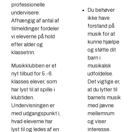
professionelle
Du behøver
undervisere.
ikke have
Afhængig af antal af
forstand på
tilmeldinger fordeler
musik for at
vi eleverne på hold
kunne hjælpe
efter alder og
og støtte dit
klassetrin.
barn i
musikalsk
Musikklubben er et
udfoldelse.
nyt tilbud for 5.-6.
Det vigtige er,
klasses elever, som
at du lytter til
har lyst til at spille i
barnets musik
klubtiden.
med jævne
Undervisningen er
mellemrum
med udgangspunkt i,
og viser
hvad eleverne har
interesse.
lyst til og ledes af en