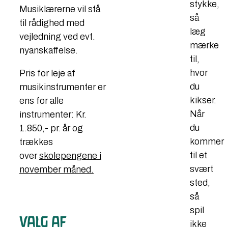
stykke,
Musiklærerne vil stå
så
til rådighed med
læg
vejledning ved evt.
mærke
nyanskaffelse.
til,
hvor
Pris for leje af
du
musikinstrumenter er
kikser.
ens for alle
Når
instrumenter: Kr.
du
1.850,- pr. år og
kommer
trækkes
til et
over
skolepengene i
svært
november måned.
sted,
så
spil
VALG AF
ikke