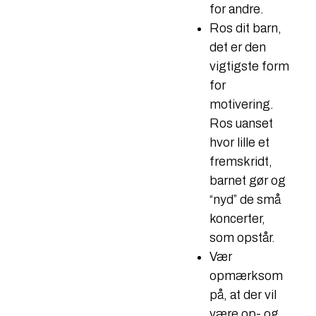
for andre.
Ros dit barn,
det er den
vigtigste form
for
motivering.
Ros uanset
hvor lille et
fremskridt,
barnet gør og
“nyd” de små
koncerter,
som opstår.
Vær
opmærksom
på, at der vil
være op- og