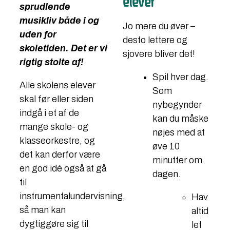
elever
sprudlende
musikliv både i og
Jo mere du øver –
uden for
desto lettere og
skoletiden. Det er vi
sjovere bliver det!
rigtig stolte af!
Spil hver dag.
Alle skolens elever
Som
skal før eller siden
nybegynder
indgå i et af de
kan du måske
mange skole- og
nøjes med at
klasseorkestre, og
øve 10
det kan derfor være
minutter om
en god idé også at gå
dagen.
til
instrumentalundervisning,
Hav
så man kan
altid
dygtiggøre sig til
let