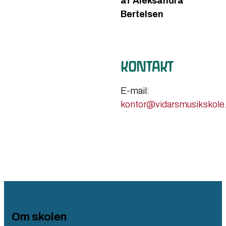
af Aleksandra
Bertelsen
KONTAKT
​E-mail:
kontor@vidarsmusikskole
Om skolen