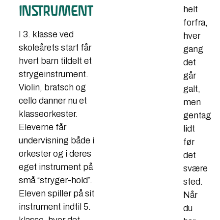
INSTRUMENT
helt
forfra,
​I 3. klasse ved
hver
skoleårets start får
gang
hvert barn tildelt et
det
strygeinstrument.
går
Violin, bratsch og
galt,
cello danner nu et
men
klasseorkester.
gentag
Eleverne får
lidt
undervisning både i
før
orkester og i deres
det
eget instrument på
svære
små “stryger-hold”.
sted.
Eleven spiller på sit
Når
instrument indtil 5.
du