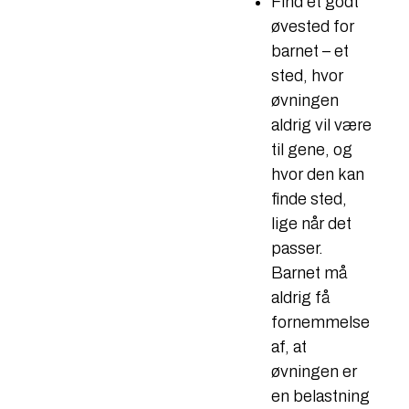
Find et godt
øvested for
barnet – et
sted, hvor
øvningen
aldrig vil være
til gene, og
hvor den kan
finde sted,
lige når det
passer.
Barnet må
aldrig få
fornemmelse
af, at
øvningen er
en belastning