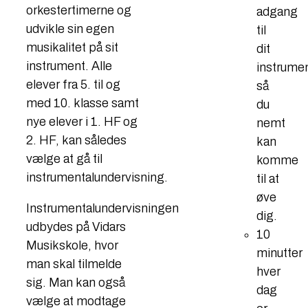
orkestertimerne og
adgang
udvikle sin egen
til
musikalitet på sit
dit
instrument. Alle
instrumen
elever fra 5. til og
så
med 10. klasse samt
du
nye elever i 1. HF og
nemt
2. HF, kan således
kan
vælge at gå til
komme
instrumentalundervisning.
til at
øve
Instrumentalundervisningen
dig.
udbydes på Vidars
10
Musikskole, hvor
minutter
man skal tilmelde
hver
sig. Man kan også
dag
vælge at modtage