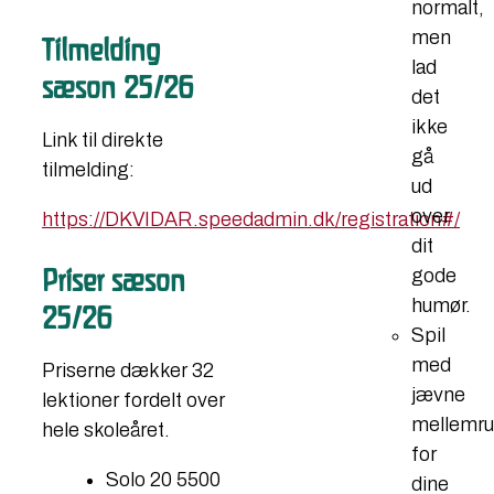
normalt,
men
Tilmelding
lad
sæson 25/26
det
ikke
Link til direkte
gå
tilmelding:​
ud
over
https://DKVIDAR.speedadmin.dk/registration#/
dit
​Priser sæson
gode
humør.
25/26
Spil
med
Priserne dækker 32
jævne
lektioner fordelt over
mellemr
hele skoleåret.​
for
Solo 20 5500
dine