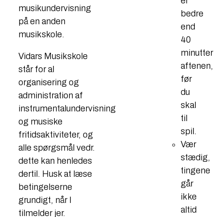
er
musikundervisning
bedre
på en anden
end
musikskole.
40
minutter
Vidars Musikskole
aftenen,
står for al
før
organisering og
du
administration af
skal
instrumentalundervisning
til
og musiske
spil.
fritidsaktiviteter, og
Vær
alle spørgsmål vedr.
stædig,
dette kan henledes
tingene
dertil. Husk at læse
går
betingelserne
ikke
grundigt, når I
altid
tilmelder jer.