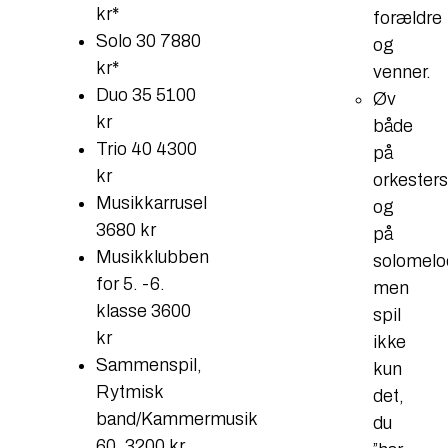
kr*
forældre
Solo 30 7880
og
kr*
venner.​
Duo 35 5100
Øv
kr
både
Trio 40 4300
på
kr
orkeste
Musikkarrusel
og
3680 kr
på
Musikklubben
solomelod
for 5. -6.
men
klasse 3600
spil
kr
ikke
Sammenspil,
kun
Rytmisk
det,
band/Kammermusik
du
60, 3200 kr