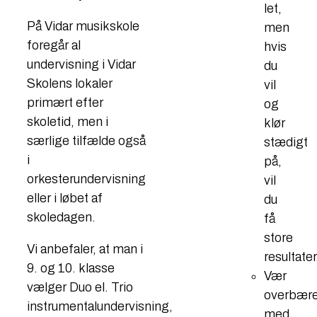
let,
På Vidar musikskole
men
foregår al
hvis
undervisning i Vidar
du
Skolens lokaler
vil
primært efter
og
skoletid, men i
klør
særlige tilfælde også
stædigt
i
på,
orkesterundervisning
vil
eller i løbet af
du
skoledagen.
få
store
Vi anbefaler, at man i
resultater
9. og 10. klasse
Vær
vælger Duo el. Trio
overbær
instrumentalundervisning,
med