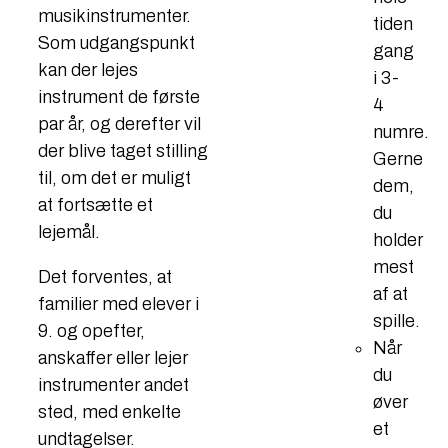
musikinstrumenter.
tiden
Som udgangspunkt
gang
kan der lejes
i 3-
instrument de første
4
par år, og derefter vil
numre.
der blive taget stilling
Gerne
til, om det er muligt
dem,
at fortsætte et
du
lejemål.
holder
mest
Det forventes, at
af at
familier med elever i
spille.
9. og opefter,
Når
anskaffer eller lejer
du
instrumenter andet
øver
sted, med enkelte
et
undtagelser.