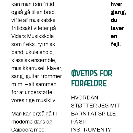
hver
kan man i sin fritid
gang,
også gå til en bred
du
vifte af musikalske
laver
fritidsaktiviteter på
en
Vidars Musikskole
fejl.
som f.eks. rytmisk
band, ukulelehold,
klassisk ensemble,
musikkarrusel, klaver,
ØVETIPS FOR
sang, guitar, trommer
FORÆLDRE
m.m. – alt sammen
for at understøtte
HVORDAN
vores rige musikliv.
STØTTER JEG MIT
BARN I AT SPILLE
Man kan også gå til
PÅ SIT
moderne dans og
INSTRUMENT?
Caipoera med