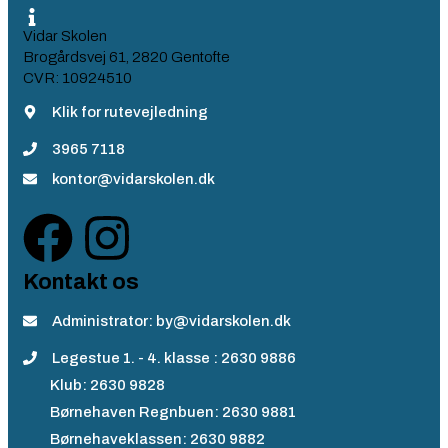
Vidar Skolen
Brogårdsvej 61, 2820 Gentofte
CVR: 10924510
Klik for rutevejledning
3965 7118
kontor@vidarskolen.dk
Kontakt os
Administrator: by@vidarskolen.dk
Legestue 1. - 4. klasse : 2630 9886
Klub: 2630 9828
Børnehaven Regnbuen: 2630 9881
Børnehaveklassen: 2630 9882