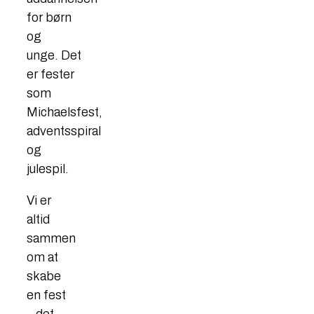
for børn
og
unge. Det
er fester
som
Michaelsfest,
adventsspiral
og
julespil.
Vi er
altid
sammen
om at
skabe
en fest