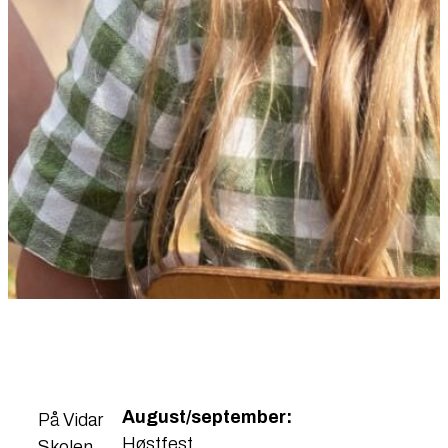
August/september:
​På Vidar
Høstfest
Skolen