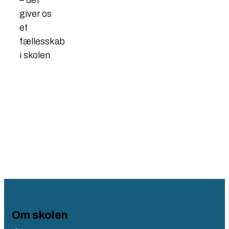
– det
giver os
et
fællesskab
i skolen.
Om skolen