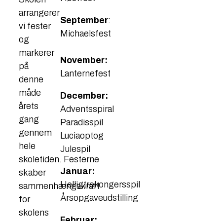
arrangerer
September
:
vi fester
Michaelsfest
og
markerer
November:
på
Lanternefest
denne
måde
December:
årets
Adventsspiral
gang
Paradisspil
gennem
Luciaoptog
hele
Julespil
skoletiden. Festerne
Januar:
skaber
Helligtrekongersspil
sammenhængskraft
Årsopgaveudstilling
for
skolens
Februar: