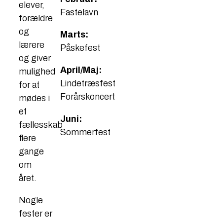
elever,
Fastelavn
forældre
og
Marts:
lærere
Påskefest
og giver
April/Maj:
mulighed
Lindetræsfest
for at
Forårskoncert
mødes i
et
Juni:
fællesskab
Sommerfest
flere
gange
om
året.
Nogle
fester er