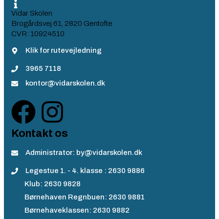
Vidar Skolen
Brogårdsvej 61, 2820 Gentofte
CVR: 10924510
Klik for rutevejledning
3965 7118
kontor@vidarskolen.dk
Kontakt os
Administrator: by@vidarskolen.dk
Legestue 1. - 4. klasse : 2630 9886
Klub: 2630 9828
Børnehaven Regnbuen: 2630 9881
Børnehaveklassen: 2630 9882