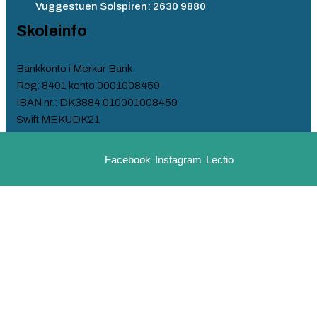
Vuggestuen Solspiren: 2630 9880
Skoleinfo
Bankkonto i Merkur Bank
Reg: 8401 konto 0001008459
IBAN nr.: DK3884 010001008459
Swift MEKUDK21
EAN nr. 579 000 2753 213​
Facebook
Instagram
Lectio
Kontorets åbningstider
Mandag – torsdag: Kl. 08.00 – 09.00
Lukket fredag​
Vedr. optagelse og venteliste 3965 7118
Telefon dagligt ml. kl. 08.00 – 12.00
Lukket fredag