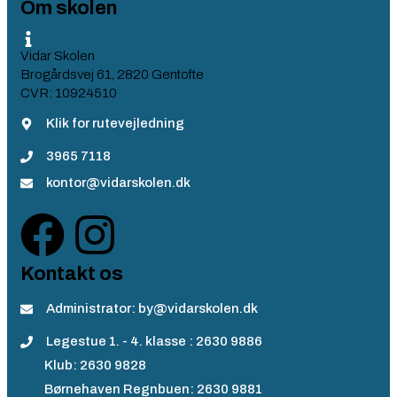
Om skolen
Vidar Skolen
Brogårdsvej 61, 2820 Gentofte
CVR: 10924510
Klik for rutevejledning
3965 7118
kontor@vidarskolen.dk
Kontakt os
Administrator: by@vidarskolen.dk
Legestue 1. - 4. klasse : 2630 9886
Klub: 2630 9828
Børnehaven Regnbuen: 2630 9881