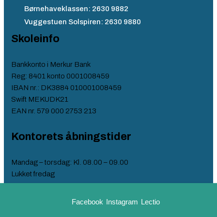
Børnehaveklassen: 2630 9882
Vuggestuen Solspiren: 2630 9880
Skoleinfo
Bankkonto i Merkur Bank
Reg: 8401 konto 0001008459
IBAN nr.: DK3884 010001008459
Swift MEKUDK21
EAN nr. 579 000 2753 213​
Kontorets åbningstider
Mandag – torsdag: Kl. 08.00 – 09.00
Lukket fredag​
Vedr. optagelse og venteliste 3965 7118
Facebook
Instagram
Lectio